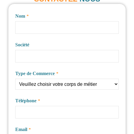
Nom
*
Société
Phone
Type de Commerce
*
Number
*
Téléphone
*
Email
*