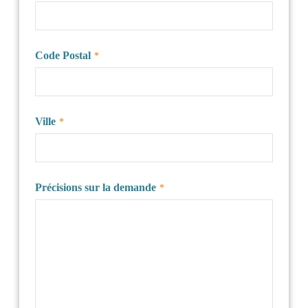
Code Postal
*
Ville
*
Précisions sur la demande
*